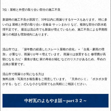
5位：屋根と外壁の取り合い部分の施工不良
新築時の施工不良が原因で、10年以内に雨漏りするケースもあります。 特に多
いのは 屋根と外壁の取り合い 谷板金 サッシまわり など、複雑な部分の防水処
理不足です。 最近は流山市でも新築が増えているため、施工不良による早期雨
漏りの相談も増加傾向にあります。
流山市では、 「築年数の経過したスレート屋根の劣化」＋「台風・豪雨の増
加」 が重なり、雨漏りが年々増えています。 雨漏りは放置すると 修理費が高
額になる カビ・腐食が進む 家の寿命が縮む などのリスクがあるため、早めの
点検が重要です。
流山市で雨漏りが気になる方は
無料点検・写真付き報告書をご用意しています。 「天井のシミ」「ポタポタ音
がする」など、どんな小さな症状でもお気軽にご相談ください。
中村瓦のよもやま話～part３２～