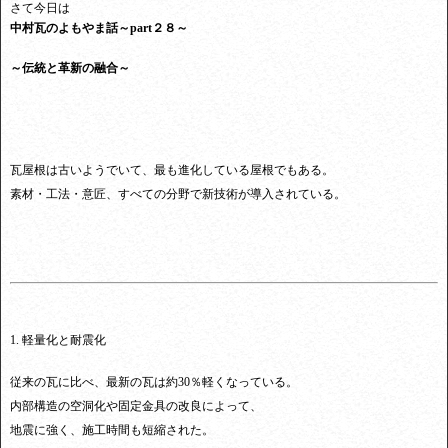
さて今日は
中村瓦のよもやま話～part２８～
～伝統と革新の融合～
瓦屋根は古いようでいて、最も進化している屋根でもある。
素材・工法・意匠、すべての分野で新技術が導入されている。
1. 軽量化と耐震化
従来の瓦に比べ、最新の瓦は約30％軽くなっている。
内部構造の空洞化や固定金具の改良によって、
地震に強く、施工時間も短縮された。