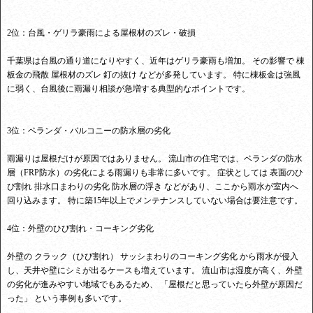
2位：台風・ゲリラ豪雨による屋根材のズレ・破損
千葉県は台風の通り道になりやすく、近年はゲリラ豪雨も増加。 その影響で 棟
板金の飛散 屋根材のズレ 釘の抜け などが多発しています。 特に棟板金は強風
に弱く、台風後に雨漏り相談が急増する典型的なポイントです。
3位：ベランダ・バルコニーの防水層の劣化
雨漏りは屋根だけが原因ではありません。 流山市の住宅では、ベランダの防水
層（FRP防水）の劣化による雨漏りも非常に多いです。 症状としては 表面のひ
び割れ 排水口まわりの劣化 防水層の浮き などがあり、ここから雨水が室内へ
回り込みます。 特に築15年以上でメンテナンスしていない場合は要注意です。
4位：外壁のひび割れ・コーキング劣化
外壁の クラック（ひび割れ） サッシまわりのコーキング劣化 から雨水が侵入
し、天井や壁にシミが出るケースも増えています。 流山市は湿度が高く、外壁
の劣化が進みやすい地域でもあるため、 「屋根だと思っていたら外壁が原因だ
った」 という事例も多いです。