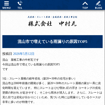
流山市で増えている雨漏りの原因TOP5
投稿日
2026年5月12日
流山 屋根工事の中村瓦です
今回は流山市で増えている雨漏りの原因TOP5
です
1位：スレート屋根の経年劣化（築20〜30年の住宅が多い）
流山市は2000年前後の開発が多く、築20〜30年のスレート屋根の家が一斉に劣
化時期を迎えています。 特にスレートは ひび割れ 釘の浮き コーキングの劣化
塗膜の剥がれ が起きやすく、そこから雨水が浸入します。 さらに、スレートは
見た目では劣化が分かりにくいため、気づいた時には雨漏りしているケースが
非常に多いのが特徴です。